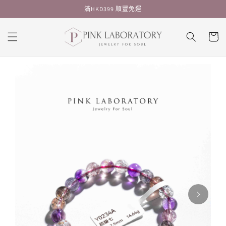
跳至內
滿HKD399 順豐免運
容
購
物
車