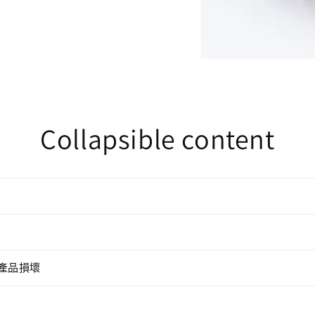
Collapsible content
產品損壞