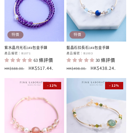
特價
特價
紫水晶月光石14k包金手鍊
藍晶石拉長石14k包金手鍊
廠
產品編號：B1071
廠
產品編號：B1003
63 條評價
30 條評價
商：
商：
定
售
HK$517.44
.
定
售
HK$438.24
.
HK$588.00
.
HK$498.00
.
價
價
價
價
- 12%
- 12%