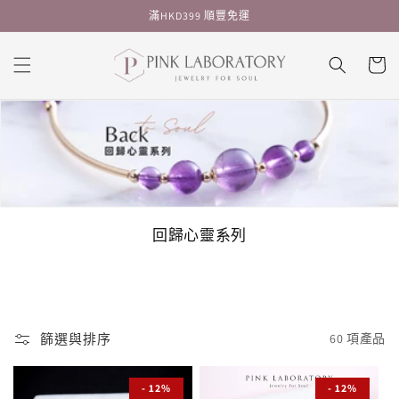
跳至內
滿HKD399 順豐免運
容
購
物
車
商
回歸心靈系列
品
系
列
:
篩選與排序
60 項產品
- 12%
- 12%