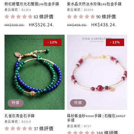
粉紅碧璽月光石雙圈14k包金手鍊
紫水晶天然淡水珍珠14k包金手鍊
廠
產品編號：B1284
廠
產品編號：B1006
63 條評價
90 條評價
商：
商：
定
售
HK$526.24
.
定
售
HK$438.24
.
HK$598.00
.
HK$498.00
.
價
價
價
價
- 12%
- 12%
特價
特價
孔雀石青金石手鍊
硃砂紫金砂4mm手鍊 | 石榴石14KGF
手環
廠
產品編號：B1018
廠
產品編號：B727
37 條評價
商：
188 條評價
商：