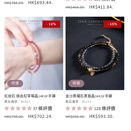
定
售
HK$693.44
.
HK$788.00
.
定
售
HK$411.84
.
HK$468.00
.
價
價
價
價
- 12%
- 15%
特價
特價
紅紋石 鴿血紅草莓晶14KGF手鍊
金沙黑曜石黑髮晶14KGF手鍊
廠
產品編號：B1057
廠
產品編號：B1111
37 條評價
128 條評價
商：
商：
定
售
HK$702.24
.
定
售
HK$593.30
.
HK$798.00
.
HK$698.00
.
價
價
價
價