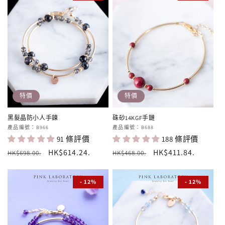
特價
特價
黑髮晶防小人手鍊
硃砂14KGF手鏈
廠
產品編號：B966
廠
產品編號：B688
91 條評價
188 條評價
商：
商：
定
售
HK$614.24
.
定
售
HK$411.84
.
HK$698.00
.
HK$468.00
.
價
價
價
價
- 12%
- 12%