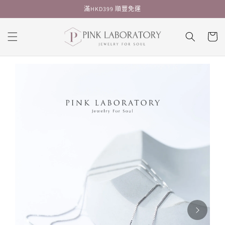
跳至內
滿HKD399 順豐免運
容
購
物
車