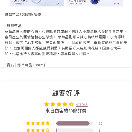
綠草莓晶925純銀項鍊
| 綠草莓晶 |
草莓晶應人體的心輪。心輪能量的虛弱，會讓人不願意投入愛的能量之中，
容易產生負面情緒和心生怨恨， 草莓晶則可以讓心輪緩緩展開，心情得以
放鬆，放下“心生怨恨”等負面想法，回到愛的頻率，重新感動於生命的美
好， 也讓周圍的人都能感受到愛，有助招好人緣和桃花緣。因為心境平
和，也增進待人處事的圓潤和諧，容易得貴人相處。
| 寶石 | 綠草莓晶 (8mm)
顧客好評
4.70/5
來自顧客的30條評價
27
1