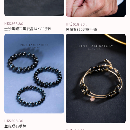
HK$363.80
.
HK$618.80
.
金沙黑曜石黑髮晶14KGF手鍊
黑曜石925純銀手鍊
HK$508.30
.
藍虎眼石手鍊