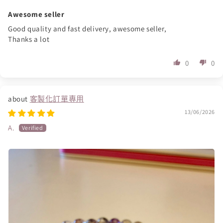
Awesome seller
Good quality and fast delivery, awesome seller,
Thanks a lot
0
0
客製化訂單專用
13/06/2026
A.