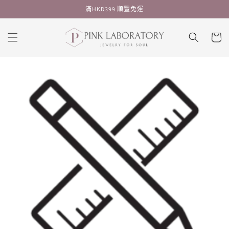
跳至內
滿HKD399 順豐免運
容
購
物
車