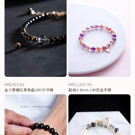
HK$363.80
.
HK$1,837.44
.
金沙黑曜石黑髮晶14KGF手鍊
超級七6mm 14K包金手鍊