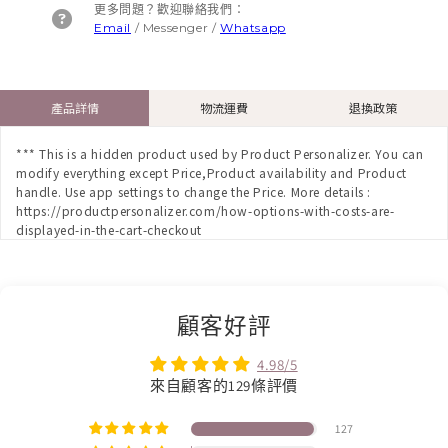
更多問題？歡迎聯絡我們：
Email
/
Messenger
/
Whatsapp
產品詳情
物流運費
退換政策
*** This is a hidden product used by Product Personalizer. You can
modify everything except Price,Product availability and Product
handle. Use app settings to change the Price. More details :
https://productpersonalizer.com/how-options-with-costs-are-
displayed-in-the-cart-checkout
顧客好評
4.98/5
來自顧客的129條評價
127