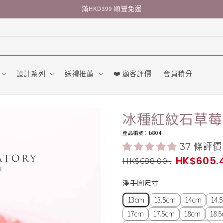
滿HKD399 順豐免運
設計系列
送禮推薦
❤️ 顧客評價
會員積分
冰種紅紋石草莓
產品編號：b804
37 條評價
HK$605.
HK$688.00
.
淨手圍尺寸
13cm
13.5cm
14cm
14.
17cm
17.5cm
18cm
18.