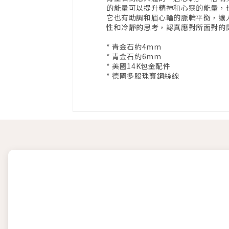
的能量可以提升精神和心靈的能量，
它也有助調和眉心輪的脈輪平衡，讓
性和冷靜的思考，認真應對所面對的
* 青金石約4mm
* 青金石約6mm
* 美國14K包金配件
* 德國多股珠寶鋼絲線