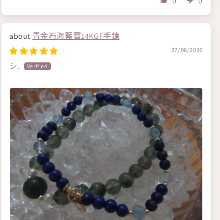
0
0
青金石海藍寶14KGF手鍊
27/06/2026
シ.