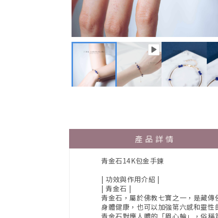
產品詳情
青金石14K包金手鍊
| 功效與作用介紹 |
| 青金石 |
青金石，屬於佛教七寶之一，是藏傳
身體健康，也可以加強第六感和靈性
青金石對應人體的「眉心輪」，俗稱