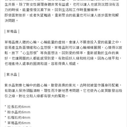
生共振，⁠除了對女性調理身體非常有益處，⁠也可以讓人在感到沉悶沒有活
力的時候，能量慢慢沉澱下來，⁠回到生活和工作時重獲精神。⁠
即使面對挫折，或者失望難過，⁠重新聚合的能量也可以讓人逐步面對和解
決問題。⁠
| 草莓晶 |
草莓晶應人體的心輪。心輪能量的虛弱，會讓人不願意投入愛的能量之中，
容易產生負面情緒和心生怨恨，草莓晶則可以讓心輪緩緩展開，心情得以放
鬆，放下“心生怨恨”等負面想法，回到愛的頻率，重新感動於生命的美
好，也讓周圍的人都能感受到愛，有助招好人緣和桃花緣。因為心境平和，
也增進待人處事的圓潤和諧，容易得貴人相處。
| 紫水晶 |
紫水晶對應七輪中的眉心輪，散發高貴的紫光，古時就被當作護身符配戴，
有助讓人保持頭腦清晰，理性而冷靜地思考問題。它也使內心氣質散發出吸
引之緣，對社交和人緣都有很大的幫助。
* 拉長石約6mm
* 粉水晶約6mm
* 石榴石約4mm
* 草莓晶約6mm