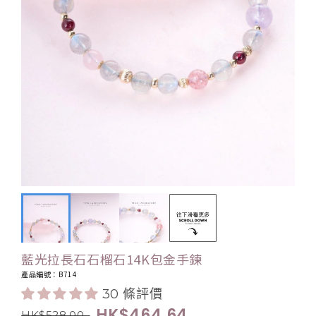
藍光拉長石石榴石14K包金手鍊
產品編號：B714
30 條評價
HK$464.64
.
HK$528.00
.