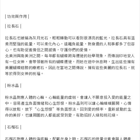
| 功效與作用 |
| 拉長石 |
拉長石也被稱為灰月光石，輕輕轉動可以看到很漂亮的藍光，拉長石具有溫
柔而堅強的能量，可以柔化內心，遠離負能量，對身邊的人和事都多了包容
心，也有助促進情侶之間感情，守護你們的愛情。
北美洲與南美洲之間，每年都有蝴蝶跨海遷徙的壯舉現象，而傳說印地安人
有一位女神，會帶領著所有的蝴蝶遷徙，而她在途中休息時，生出這些擁有
美麗蝴蝶翅膀的療癒石。因此在當地之間傳說，擁有這些美麗的拉長石，就
等於得到女神的祝福。
| 粉水晶 |
粉水晶對應人體的心輪。⁠心輪能量的虛弱，會讓人不願意投入愛的能量之
中，⁠容易產生負面情緒和心生怨恨，⁠粉水晶則可以讓心輪緩緩展開，心情
得以放鬆，⁠放下“心生怨恨”等負面想法，回到愛的頻率，⁠重新感動於生
命的美好，⁠也讓周圍的人都能感受到愛，有助招好人緣和桃花緣。⁠
| 石榴石 |
石榴石對應人體的海底輪，⁠配戴在身上時，石榴石的微量元素會與人體產