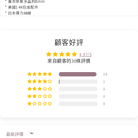
* 薰衣草紫水晶約8mm
* 美國14K包金配件
* 日本彈力絲線
顧客好評
4.97/5
來自顧客的30條評價
29
1
0
0
0
Sort by