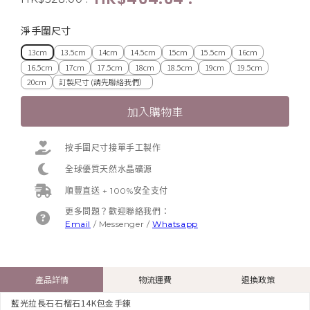
淨手圍尺寸
13cm
13.5cm
14cm
14.5cm
15cm
15.5cm
16cm
16.5cm
17cm
17.5cm
18cm
18.5cm
19cm
19.5cm
20cm
訂製尺寸 (請先聯絡我們）
加入購物車
按手圍尺寸接單手工製作
全球優質天然水晶礦源
順豐直送 + 100%安全支付
更多問題？歡迎聯絡我們：
Email
/
Messenger
/
Whatsapp
產品詳情
物流運費
退換政策
藍光拉長石石榴石14K包金手鍊