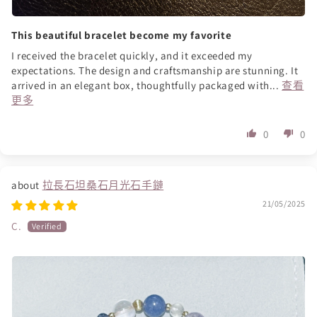
This beautiful bracelet become my favorite
I received the bracelet quickly, and it exceeded my
expectations. The design and craftsmanship are stunning. It
arrived in an elegant box, thoughtfully packaged with...
查看
更多
0
0
拉長石坦桑石月光石手鏈
21/05/2025
C.