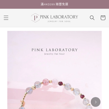
跳至內
滿HKD399 順豐免運
容
購
物
車