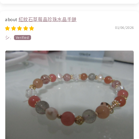
紅紋石草莓晶珍珠水晶手鏈
01/06/2026
シ.