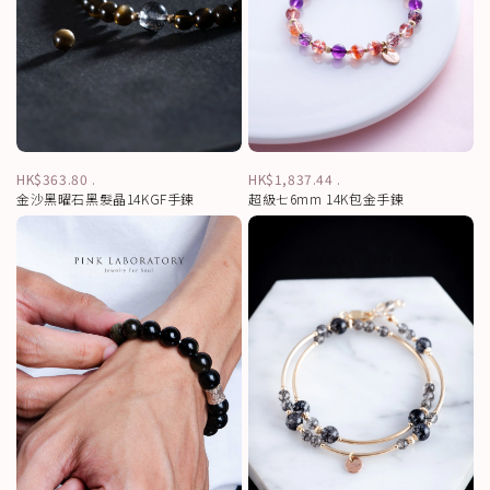
HK$363.80
.
HK$1,837.44
.
金沙黑曜石黑髮晶14KGF手鍊
超級七6mm 14K包金手鍊