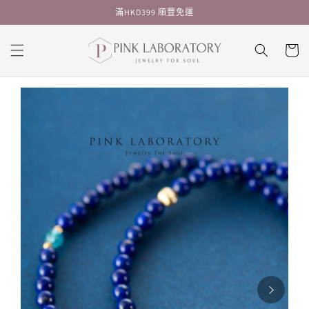
跳至內
滿HKD399 順豐免運
容
購
物
車