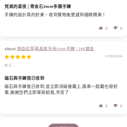
梵高的星夜 | 青金石3mm多圈手鍊
手鍊的設計真的好美，收到實物後更感到細緻精美！
0
0
鴿血紅草莓晶紫牙烏6mm手鍊 | 14K鍍金
17/09/2024
M.C.
磁石與手鍊我已收到
磁石與手鍊我已收到,並立即消磁後戴上,兩串一起戴也很好
看,謝謝您們立即寄貨給我,辛苦了
0
0