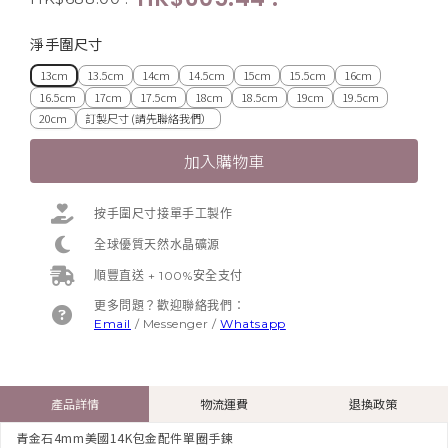
淨手圍尺寸
13cm
13.5cm
14cm
14.5cm
15cm
15.5cm
16cm
16.5cm
17cm
17.5cm
18cm
18.5cm
19cm
19.5cm
20cm
訂製尺寸 (請先聯絡我們）
加入購物車
按手圍尺寸接單手工製作
全球優質天然水晶礦源
順豐直送 + 100%安全支付
更多問題？歡迎聯絡我們：
Email
/
Messenger
/
Whatsapp
產品詳情
物流運費
退換政策
青金石4mm美國14K包金配件單圈手鍊