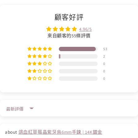
顧客好評
4.96/5
來自顧客的55條評價
53
2
0
0
0
Sort by
鴿血紅草莓晶紫牙烏6mm手鍊 | 14K鍍金