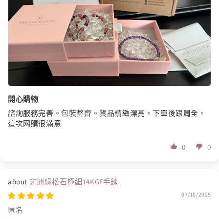
開心購物
諮詢服務完善。包裝整齊。貨品精緻漂亮。下單後跟周全。
這次网購很滿意
0
0
非洲綠松石極細14KGF手鍊
07/10/2025
匿名