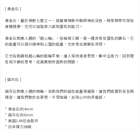
| 青金石 |
青金石，屬於佛教七寶之一，是藏傳佛教中藥師佛的深色，時常佩帶可保佑
身體健康，也可以加強第六感和靈性的能力。
青金石對應人體的「眉心輪」，俗稱第三眼，是一種非常有靈性的礦石，它
的能量可以提升精神和心靈的能量，也非常合適靜坐冥想。
它也有助調和眉心輪的脈輪平衡，讓人保持清澈思想，集中注意力，回到理
性和冷靜的思考，認真應對所面對的問題。
| 磷灰石 |
磷灰石對應人體的喉輪，有助我們的磁性能量場擴張，讓我們感覺到安全與
穩定，讓我們敢於去夢想，不受阻礙，去除心中的矛盾感。
* 青金石約4mm
* 磷灰石約6mm
* 美國14K包金配件
* 日本彈力絲線