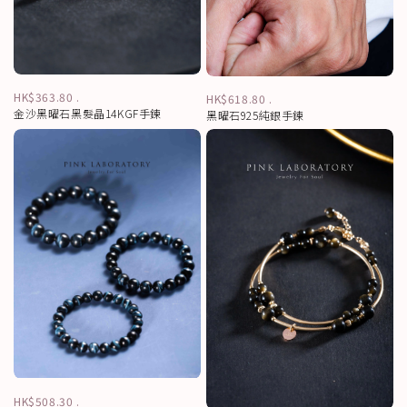
HK$363.80
.
HK$618.80
.
金沙黑曜石黑髮晶14KGF手鍊
黑曜石925純銀手鍊
HK$508.30
.