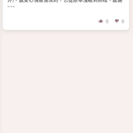
外)，感受心情是愉悅的，也從原本淺眠到熟睡，感謝
~~~
0
0