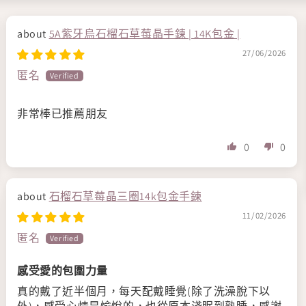
5A紫牙烏石榴石草莓晶手鍊 | 14K包金 |
27/06/2026
匿名
非常棒已推薦朋友
0
0
石榴石草莓晶三圈14k包金手鍊
11/02/2026
匿名
感受愛的包圍力量
真的戴了近半個月，每天配戴睡覺(除了洗澡脫下以