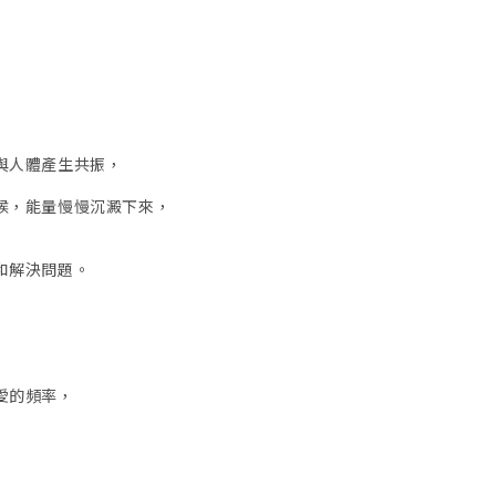
與人體產生共振，
候，能量慢慢沉澱下來，
和解決問題。
愛的頻率，