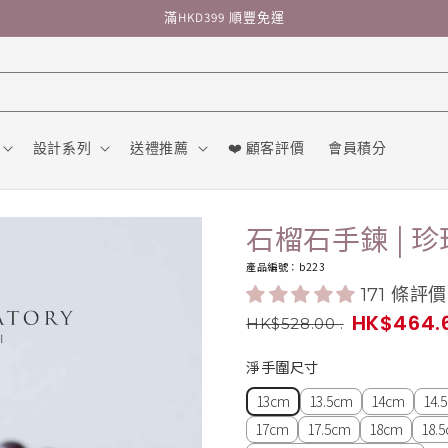
滿HKD399 順豐免運
設計系列
送禮推薦
❤️ 顧客評價
會員積分
石榴石手鍊 | 珍珠
產品編號：b223
171 條評價
HK$464.
HK$528.00
.
淨手圍尺寸
13cm
13.5cm
14cm
14.
17cm
17.5cm
18cm
18.