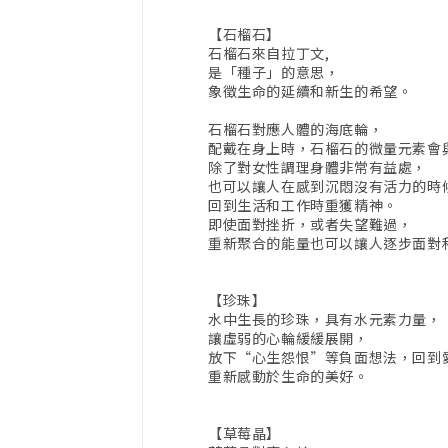
【石榴石】
石榴石來自拉丁文,
是「種子」的意思，
象徵生命的延續和新生的希望。
石榴石對應人體的海底輪，
配戴在身上時，石榴石的微量元素會
除了對女性調理身體非常有益處，
也可以讓人在感到沉悶沒有活力的時
回到生活和工作時重獲精神。
即使面對挫折，或者失望難過，
重新聚合的能量也可以讓人逐步面對
【珍珠】
水中生長的珍珠，具有水元素力量，
讓虛弱的心輪緩緩展開，
放下“心生怨恨”等負面想法，回到
重新感動於生命的美好。
【草莓晶】