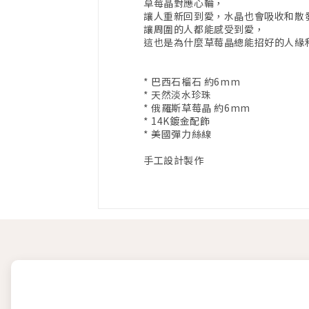
草莓晶對應心輪，
讓人重新回到愛，水晶也會吸收和散
讓周圍的人都能感受到愛，
這也是為什麼草莓晶總能招好的人緣
* 巴西石榴石 約6mm
* 天然淡水珍珠
* 俄羅斯草莓晶 約6mm
* 14K鍍金配飾
* 美國彈力絲線
手工設計製作