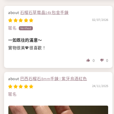
石榴石草莓晶14k包金手鍊
02/07/2026
匿名
一如既往的滿意～
實物很美💖很喜歡！
0
0
巴西石榴石8mm手鍊 | 紫牙烏酒紅色
24/11/2025
匿名