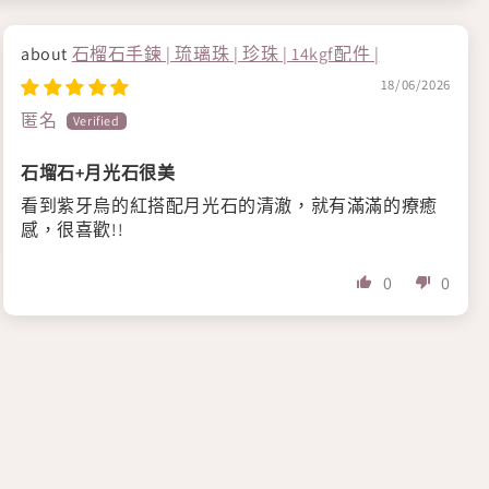
石榴石手鍊 | 琉璃珠 | 珍珠 | 14kgf配件 |
18/06/2026
匿名
石塯石+月光石很美
看到紫牙烏的紅搭配月光石的清澈，就有滿滿的療癒
感，很喜歡!!
0
0