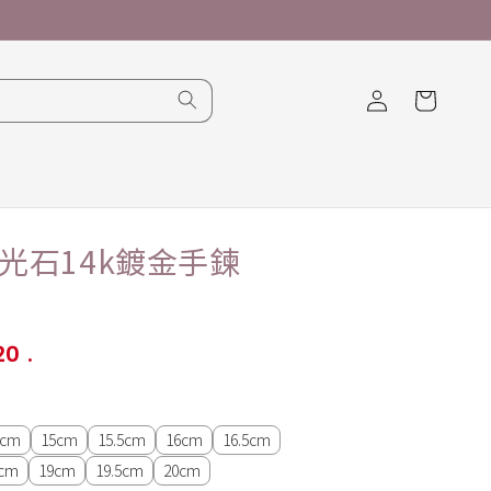
購
登
物
入
車
光石14k鍍金手鍊
20
.
5cm
15cm
15.5cm
16cm
16.5cm
5cm
19cm
19.5cm
20cm