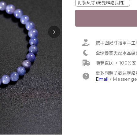
訂製尺寸 (請先聯絡我們）
按手圍尺寸接單手工
全球優質天然水晶礦
順豐直送 + 100%
更多問題？歡迎聯絡
Email
/
Messenge