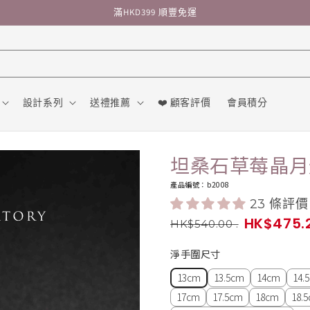
滿HKD399 順豐免運
設計系列
送禮推薦
❤️ 顧客評價
會員積分
坦桑石草莓晶月
產品編號：b2008
23 條評價
HK$475.
HK$540.00
.
淨手圍尺寸
13cm
13.5cm
14cm
14.
17cm
17.5cm
18cm
18.