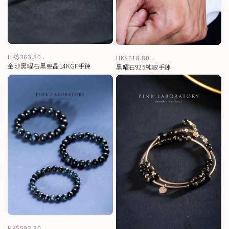
HK$363.80
.
HK$618.80
.
金沙黑曜石黑髮晶14KGF手鍊
黑曜石925純銀手鍊
HK$593.30
.