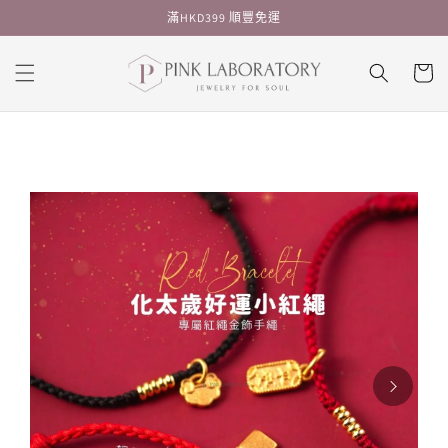
跳至內
滿HKD399 順豐免運
容
購
物
車