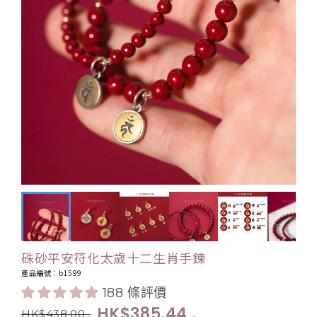
硃砂平安符化太歲十二生肖手鍊
產品編號：b1599
188 條評價
HK$385.44
.
HK$438.00
.