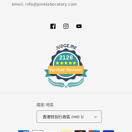
email: info@pinklaboratory.com
Facebook
Instagram
YouTube
2128
Verified Reviews
國家/地區
香港特別行政區 (HKD $)
付