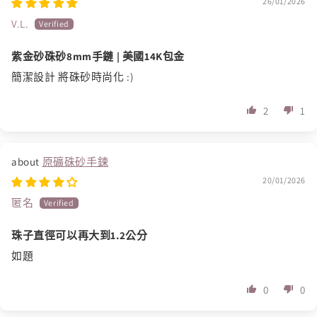
26/01/2026
V.L.
紫金砂硃砂8mm手鏈 | 美國14K包金
簡潔設計 將硃砂時尚化 :)
2
1
原礦硃砂手鍊
20/01/2026
匿名
珠子直徑可以再大到1.2公分
如題
0
0