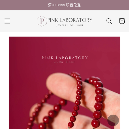
跳至內
滿HKD399 順豐免運
容
購
物
車