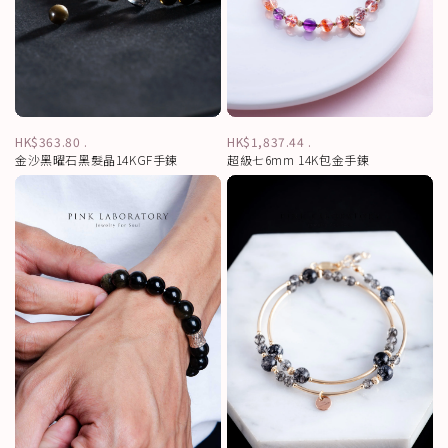
HK$363.80
.
HK$1,837.44
.
金沙黑曜石黑髮晶14KGF手鍊
超級七6mm 14K包金手鍊