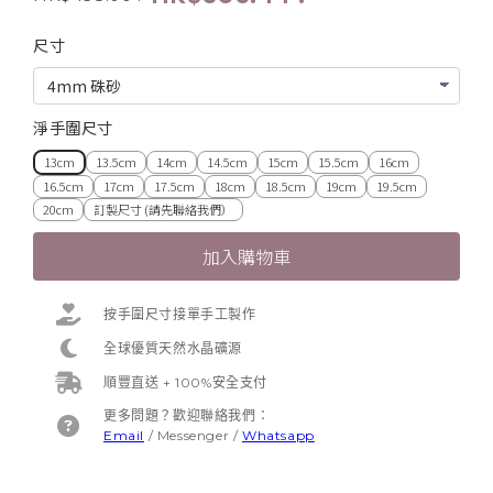
尺寸
淨手圍尺寸
13cm
13.5cm
14cm
14.5cm
15cm
15.5cm
16cm
16.5cm
17cm
17.5cm
18cm
18.5cm
19cm
19.5cm
20cm
訂製尺寸 (請先聯絡我們）
加入購物車
按手圍尺寸接單手工製作
全球優質天然水晶礦源
順豐直送 + 100%安全支付
更多問題？歡迎聯絡我們：
Email
/
Messenger
/
Whatsapp