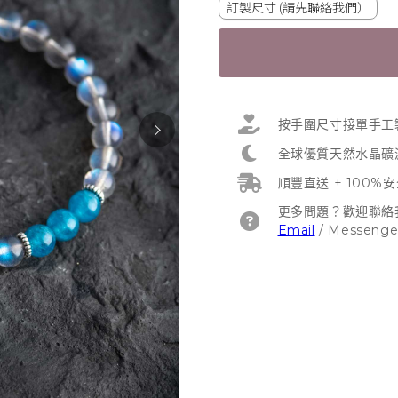
訂製尺寸 (請先聯絡我們）
按手圍尺寸接單手工
全球優質天然水晶礦
順豐直送 + 100%
更多問題？歡迎聯絡
Email
/
Messenge