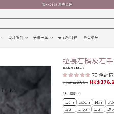
滿HKD399 順豐免運
設計系列
送禮推薦
❤️ 顧客評價
會員積分
拉長石磷灰石手
產品編號：b1530
73 條評價
HK$376.
HK$428.00
.
淨手圍尺寸
13cm
13.5cm
14cm
14.
17cm
17.5cm
18cm
18.