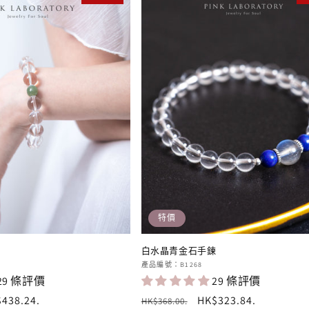
特價
鍊
白水晶青金石手鍊
廠
產品編號：B1268
29 條評價
29 條評價
商：
438.24
.
定
售
HK$323.84
.
HK$368.00
.