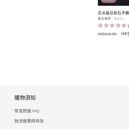
白水晶拉長石手
廠
產品編號：B1272
商：
定
售
HK$
HK$528.00
.
價
價
購物須知
常見問題 FAQ
物流運費與時效