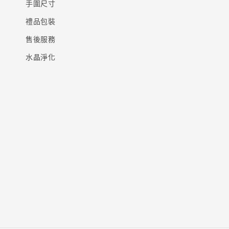
手圍尺寸
禮品包裝
售後服務
水晶淨化