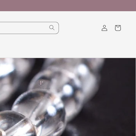
購
登
物
入
車