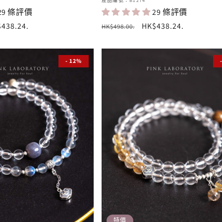
廠
產品編號：B1274
29 條評價
29 條評價
商：
438.24
.
定
售
HK$438.24
.
HK$498.00
.
價
價
- 12%
特價