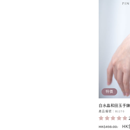
特價
白水晶和田玉手
廠
產品編號：B1270
商：
定
售
HK$
HK$498.00
.