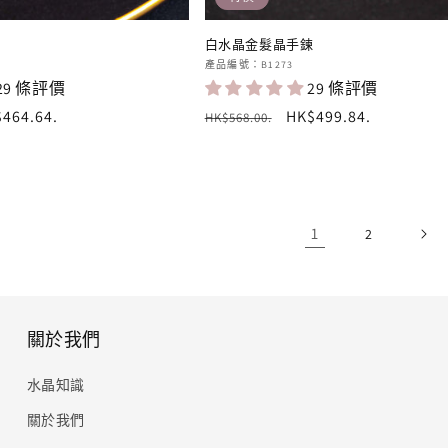
鍊
白水晶金髮晶手鍊
廠
產品編號：B1273
29 條評價
29 條評價
商：
464.64
.
定
售
HK$499.84
.
HK$568.00
.
價
價
1
2
關於我們
水晶知識
關於我們