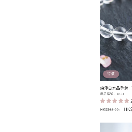
特價
純淨白水晶手鍊 |
廠
產品編號：B404
商：
定
售
HK$
HK$368.00
.
價
價