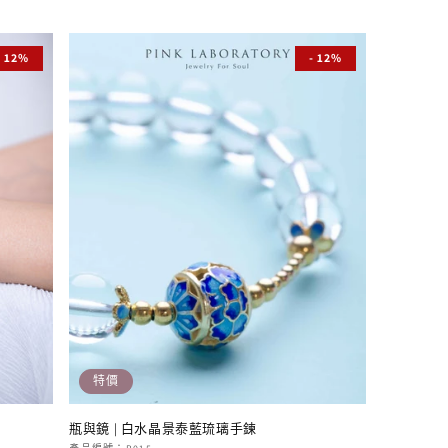
價
價
- 12%
- 12%
特價
瓶與鏡 | 白水晶景泰藍琉璃手鍊