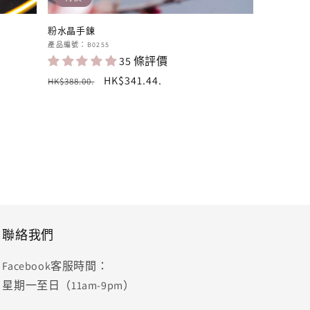
粉水晶手鍊
廠
產品編號：B0255
35 條評價
商：
定
售
HK$341.44
.
HK$388.00
.
價
價
聯絡我們
Facebook客服時間：
星期一至日（11am-9pm）