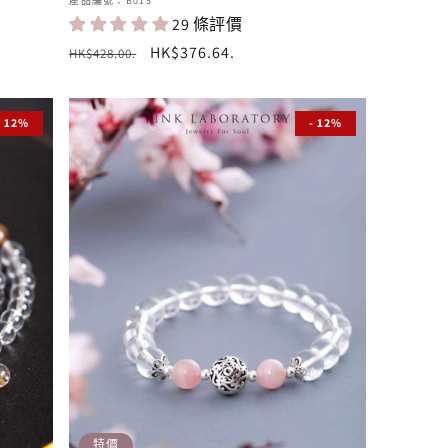
廠
產品編號：B015
29 條評價
商：
定
售
HK$376.64
.
HK$428.00
.
價
價
- 12%
- 12%
特價