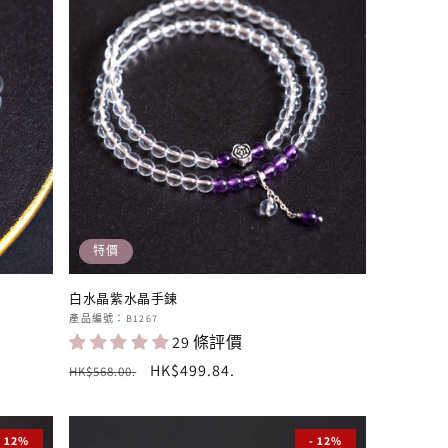
特價
白水晶紫水晶手鍊
廠
產品編號：B1267
29 條評價
商：
定
售
HK$499.84
.
HK$568.00
.
價
價
- 12%
- 12%