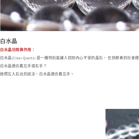
商
白水晶
品
白水晶功效與作用：
系
白水晶(Clear Quartz) 是一種特別能讓人回到內心平安的晶石， 在快節奏
列
白水晶適合戴左手或右手？
:
按照左入右出的說法，白水晶適合戴左手。