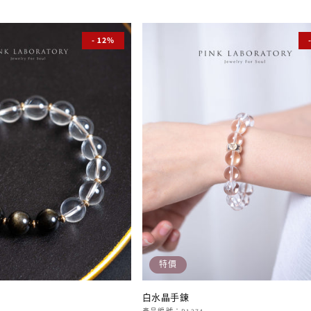
價
價
- 12%
特價
鍊
白水晶手鍊