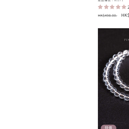
廠
產品編號：B1271
商：
定
售
HK$
HK$498.00
.
價
價
特價