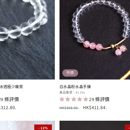
特價
 冰透極少雜質
白水晶粉水晶手鍊
廠
產品編號：B1266
29 條評價
29 條評價
商：
312.80
.
定
售
HK$411.84
.
HK$468.00
.
價
價
- 12%